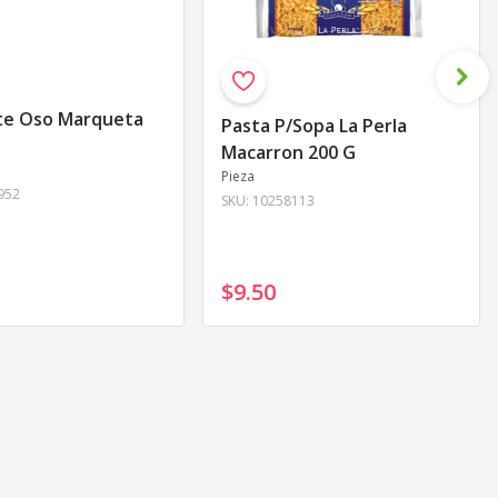
te Oso Marqueta
Pasta P/Sopa La Perla
Macarron 200 G
Pieza
952
SKU:
10258113
$9
.
50