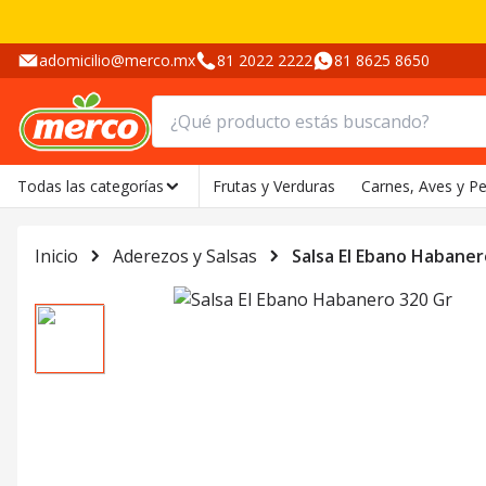
adomicilio@merco.mx
81 2022 2222
81 8625 8650
Todas las categorías
Frutas y Verduras
Carnes, Aves y P
Inicio
Aderezos y Salsas
Salsa El Ebano Habaner