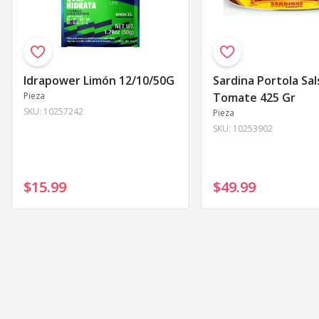
Idrapower Limón 12/10/50G
Sardina Portola Sal
Pieza
Tomate 425 Gr
SKU:
10257242
Pieza
SKU:
10253902
$15
.
99
$49
.
99