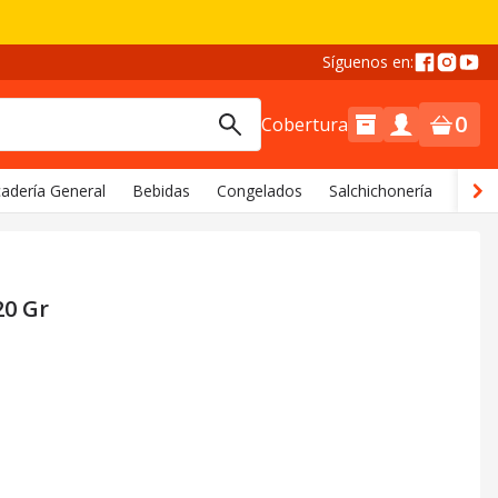
Síguenos en:
0
Cobertura
adería General
Bebidas
Congelados
Salchichonería
Comi
20 Gr