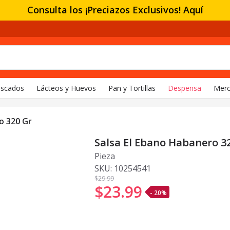
Consulta los ¡Preciazos Exclusivos! Aquí
escados
Lácteos y Huevos
Pan y Tortillas
Despensa
Merc
o 320 Gr
Salsa El Ebano Habanero 3
Pieza
SKU:
10254541
$29
.99
$23
.
99
- 20%