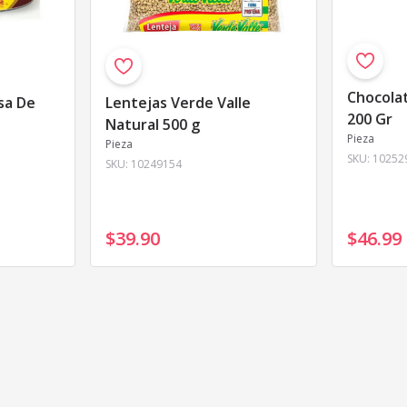
Chocola
sa De
Lentejas Verde Valle
200 Gr
Natural 500 g
Pieza
Pieza
SKU:
10252
SKU:
10249154
$39
.
90
$46
.
99