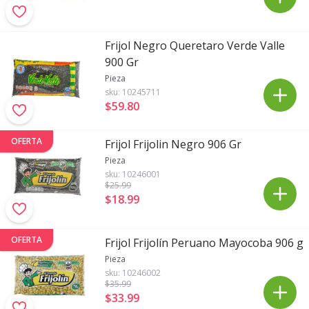
Frijol Negro Queretaro Verde Valle
900 Gr
Pieza
sku:
10245711
$59
.
80
OFERTA
Frijol Frijolin Negro 906 Gr
Pieza
sku:
10246001
$25
.99
$18
.
99
OFERTA
Frijol Frijolín Peruano Mayocoba 906 g
Pieza
sku:
10246002
$35
.99
$33
.
99