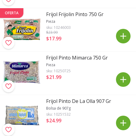
OFERTA
Frijol Frijolin Pinto 750 Gr
Pieza
sku:
10246003
$23
.99
$17
.
99
Frijol Pinto Mimarca 750 Gr
Pieza
sku:
10250725
$21
.
99
Frijol Pinto De La Olla 907 Gr
Bolsa de 907g
sku:
10251532
$24
.
99