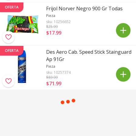
OFERTA
Frijol Norver Negro 900 Gr Todas
Pieza
sku:
10256652
$25
.99
$17
.
99
OFERTA
Des Aero Cab. Speed Stick Stainguard
Ap 91Gr
Pieza
sku:
10257374
$89
.99
$71
.
99