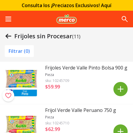
Consulta los ¡Preciazos Exclusivos! Aquí
Frijoles sin Procesar
(11)
Filtrar (
0
)
Frijoles Verde Valle Pinto Bolsa 900 g
Pieza
sku:
10245709
$59
.
99
Frijol Verde Valle Peruano 750 g
Pieza
sku:
10245710
$62
.
99