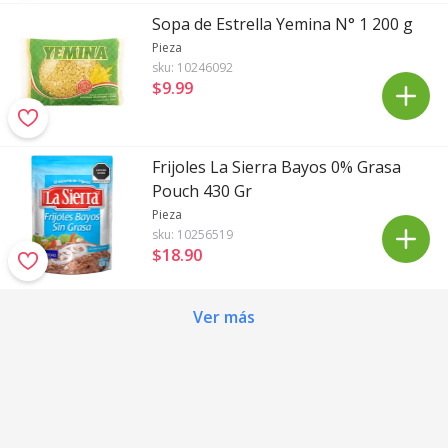
Sopa de Estrella Yemina N° 1 200 g
Pieza
sku:
10246092
$9
.
99
Frijoles La Sierra Bayos 0% Grasa
Pouch 430 Gr
Pieza
sku:
10256519
$18
.
90
Ver más