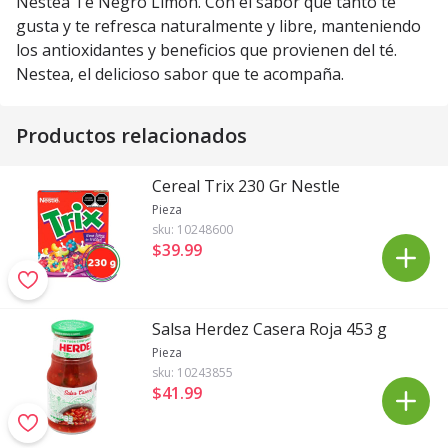
Nestea Té Negro Limón. Con el sabor que tanto te
gusta y te refresca naturalmente y libre, manteniendo
los antioxidantes y beneficios que provienen del té.
Nestea, el delicioso sabor que te acompaña.
Productos relacionados
Cereal Trix 230 Gr Nestle
Pieza
sku:
10248600
$39
.
99
Salsa Herdez Casera Roja 453 g
Pieza
sku:
10243855
$41
.
99