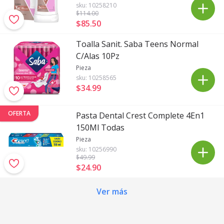
sku:
10258210
$114
.00
$85
.
50
Toalla Sanit. Saba Teens Normal
C/Alas 10Pz
Pieza
sku:
10258565
$34
.
99
OFERTA
Pasta Dental Crest Complete 4En1
150Ml Todas
Pieza
sku:
10256990
$49
.99
$24
.
90
Ver más